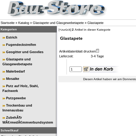
Startseite
»
Katalog
»
Glastapete und Glasgewebetapete
»
Glastapete
Kategorien
[<zurück]
2
Artikel in dieser Kategorie
Estrich
Glastapete
Fugendeckstreifen
Artikeldatenblatt drucken
Geogitter und Geovlies
Lieferzeit:
3-4 Tage
Glastapete und
Glasgewebetapete
Malerbedarf
Mosaike
Diesen Artikel haben wir am Donners
Putz auf Holz, Stahl,
Fachwerk
Putzgewebe
Trockenbau und
Innenausbau
ZubehÃ¶r
WÃ€rmedÃ€mmverbundsystem
Schnellkauf