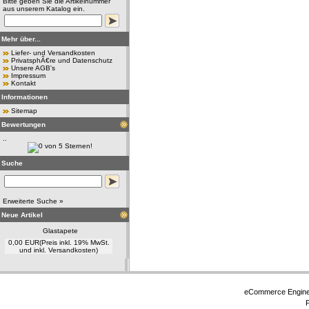
Bitte geben Sie die Artikelnummer
aus unserem Katalog ein.
Mehr über...
Liefer- und Versandkosten
PrivatsphÃ€re und Datenschutz
Unsere AGB's
Impressum
Kontakt
Informationen
Sitemap
Bewertungen
..
Suche
Erweiterte Suche »
Neue Artikel
Glastapete
0,00 EUR
(Preis inkl. 19% MwSt.
und inkl. Versandkosten)
eCommerce Engin
P