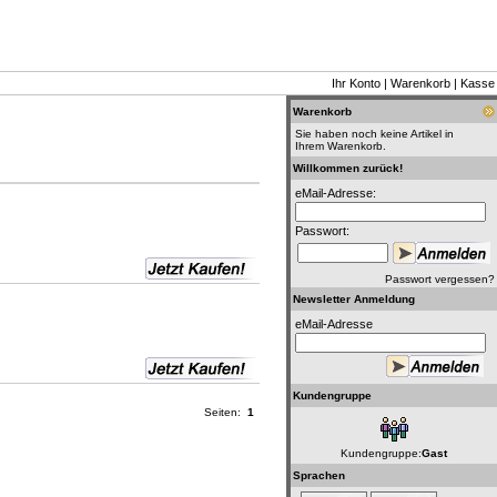
Ihr Konto
|
Warenkorb
|
Kasse
Warenkorb
Sie haben noch keine Artikel in
Ihrem Warenkorb.
Willkommen zurück!
eMail-Adresse:
Passwort:
Passwort vergessen?
Newsletter Anmeldung
eMail-Adresse
Kundengruppe
Seiten:
1
Kundengruppe:
Gast
Sprachen