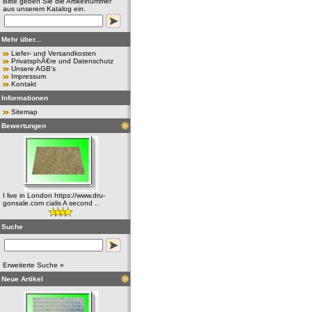
Bitte geben Sie die Artikelnummer
aus unserem Katalog ein.
Mehr über...
Liefer- und Versandkosten
PrivatsphÃ€re und Datenschutz
Unsere AGB's
Impressum
Kontakt
Informationen
Sitemap
Bewertungen
I live in London https://www.dru-
gonsale.com cialis A second ..
Suche
Erweiterte Suche »
Neue Artikel