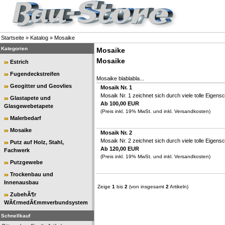
Startseite
»
Katalog
»
Mosaike
Kategorien
Mosaike
Mosaike
Estrich
Fugendeckstreifen
Mosaike blablabla...
Geogitter und Geovlies
Mosaik Nr. 1
Mosaik Nr. 1 zeichnet sich durch viele tolle Eigensc
Glastapete und
Ab 100,00 EUR
Glasgewebetapete
(Preis inkl. 19% MwSt. und inkl. Versandkosten)
Malerbedarf
Mosaike
Mosaik Nr. 2
Mosaik Nr. 2 zeichnet sich durch viele tolle Eigensc
Putz auf Holz, Stahl,
Ab 120,00 EUR
Fachwerk
(Preis inkl. 19% MwSt. und inkl. Versandkosten)
Putzgewebe
Trockenbau und
Innenausbau
Zeige
1
bis
2
(von insgesamt
2
Artikeln)
ZubehÃ¶r
WÃ€rmedÃ€mmverbundsystem
Schnellkauf