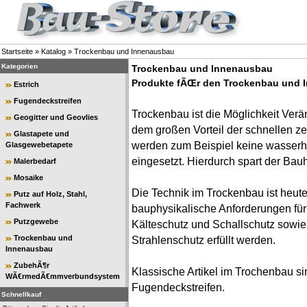
Startseite
»
Katalog
»
Trockenbau und Innenausbau
Kategorien
Trockenbau und Innenausbau
Produkte fÃŒr den Trockenbau und 
Estrich
Fugendeckstreifen
Trockenbau ist die Möglichkeit Ve
Geogitter und Geovlies
dem großen Vorteil der schnellen z
Glastapete und
werden zum Beispiel keine wasserha
Glasgewebetapete
eingesetzt. Hierdurch spart der Bauh
Malerbedarf
Mosaike
Die Technik im Trockenbau ist heute 
Putz auf Holz, Stahl,
Fachwerk
bauphysikalische Anforderungen f
Putzgewebe
Kälteschutz und Schallschutz sowi
Trockenbau und
Strahlenschutz erfüllt werden.
Innenausbau
ZubehÃ¶r
Klassische Artikel im Trochenbau s
WÃ€rmedÃ€mmverbundsystem
Fugendeckstreifen.
Schnellkauf