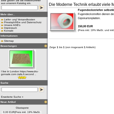
Bitte geben Sie die Artikelnummer
aus unserem Katalog ein.
Die Moderne Technik erlaubt viele Ml
Fugendeckstriefen selbst
Fugendeckstreifen dienen de
Mehr über...
Gipskartonplatten.
Liefer- und Versandkosten
PrivatsphÃ€re und Datenschutz
Unsere AGB's
150,00 EUR
Impressum
(Preis inkl. 19% MwSt. und ink
Kontakt
Informationen
Sitemap
Bewertungen
Zeige
1
bis
1
(von insgesamt
1
Artikeln)
I live in London https://www.dru-
gonsale.com cialis A second ..
Suche
Erweiterte Suche »
Neue Artikel
Glastapete
0,00 EUR
(Preis inkl. 19% MwSt.