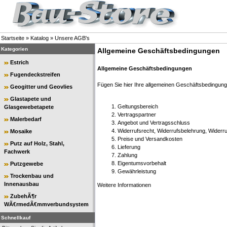
Startseite
»
Katalog
»
Unsere AGB's
Kategorien
Allgemeine Geschäftsbedingungen
Estrich
Allgemeine Geschäftsbedingungen
Fugendeckstreifen
Fügen Sie hier Ihre allgemeinen Geschäftsbedingung
Geogitter und Geovlies
Glastapete und
Geltungsbereich
Glasgewebetapete
Vertragspartner
Malerbedarf
Angebot und Vertragsschluss
Widerrufsrecht, Widerrufsbelehrung, Widerru
Mosaike
Preise und Versandkosten
Putz auf Holz, Stahl,
Lieferung
Fachwerk
Zahlung
Eigentumsvorbehalt
Putzgewebe
Gewährleistung
Trockenbau und
Innenausbau
Weitere Informationen
ZubehÃ¶r
WÃ€rmedÃ€mmverbundsystem
Schnellkauf