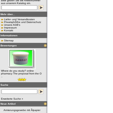
Bitte geben Sie die Artikelnummer
aus unserem Katalog ein.
Mehr über...
Liefer- und Versandkosten
PrivatsphÃ€re und Datenschutz
Unsere AGB's
Impressum
Kontakt
Informationen
Sitemap
Bewertungen
Where do you study? online
pharmacy The proposal from the O
..
Suche
Erweiterte Suche »
Neue Artikel
Armierungsgewebe mit Ãlpapier