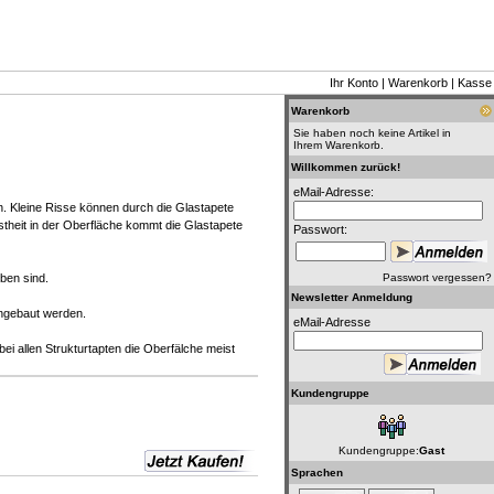
Ihr Konto
|
Warenkorb
|
Kasse
Warenkorb
Sie haben noch keine Artikel in
Ihrem Warenkorb.
Willkommen zurück!
eMail-Adresse:
n. Kleine Risse können durch die Glastapete
theit in der Oberfläche kommt die Glastapete
Passwort:
ben sind.
Passwort vergessen?
Newsletter Anmeldung
ngebaut werden.
eMail-Adresse
bei allen Strukturtapten die Oberfälche meist
Kundengruppe
Kundengruppe:
Gast
Sprachen