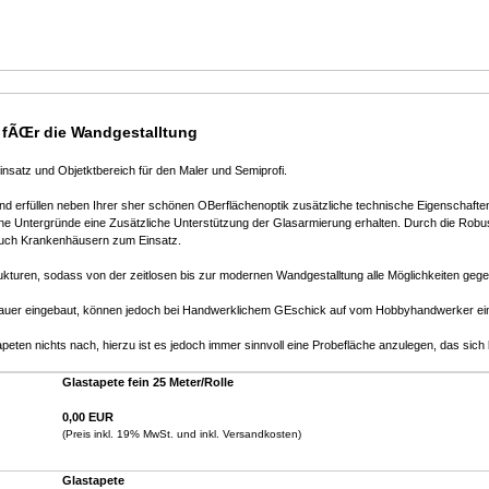
 fÃŒr die Wandgestalltung
nsatz und Objetktbereich für den Maler und Semiprofi.
 und erfüllen neben Ihrer sher schönen OBerflächenoptik zusätzliche technische Eigenschafte
 Untergründe eine Zusätzliche Unterstützung der Glasarmierung erhalten. Durch die Robus
 auch Krankenhäusern zum Einsatz.
rukturen, sodass von der zeitlosen bis zur modernen Wandgestalltung alle Möglichkeiten gege
auer eingebaut, können jedoch bei Handwerklichem GEschick auf vom Hobbyhandwerker ei
peten nichts nach, hierzu ist es jedoch immer sinnvoll eine Probefläche anzulegen, das sich 
Glastapete fein 25 Meter/Rolle
0,00 EUR
(Preis inkl. 19% MwSt. und inkl. Versandkosten)
Glastapete