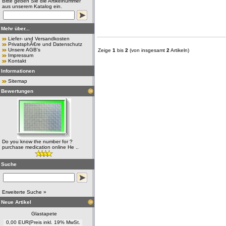
Bitte geben Sie die Artikelnummer
aus unserem Katalog ein.
Mehr über...
Liefer- und Versandkosten
PrivatsphÃ€re und Datenschutz
Unsere AGB's
Zeige
1
bis
2
(von insgesamt
2
Artikeln)
Impressum
Kontakt
Informationen
Sitemap
Bewertungen
Do you know the number for ?
purchase medication online He ..
Suche
Erweiterte Suche »
Neue Artikel
Glastapete
0,00 EUR
(Preis inkl. 19% MwSt.