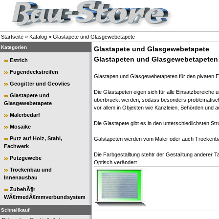
Startseite
»
Katalog
»
Glastapete und Glasgewebetapete
Kategorien
Glastapete und Glasgewebetapete
Glastapeten und Glasgewebetapeten
Estrich
Fugendeckstreifen
Glastapen und Glasgewebetapeten für den pivaten Ei
Geogitter und Geovlies
Die Glastapeten eigen sich für alle Einsatzbereiche
Glastapete und
überbrückt werden, sodass besonders problematische
Glasgewebetapete
vor allem in Objekten wie Kanzleien, Behörden und
Malerbedarf
Die Glastapete gibt es in den unterschiedlichsten St
Mosaike
Putz auf Holz, Stahl,
Galstapeten werden vom Maler oder auch Trockenb
Fachwerk
Die Farbgestalltung stehtr der Gestalltung anderer Ta
Putzgewebe
Optisch verändert.
Trockenbau und
Innenausbau
ZubehÃ¶r
WÃ€rmedÃ€mmverbundsystem
Schnellkauf