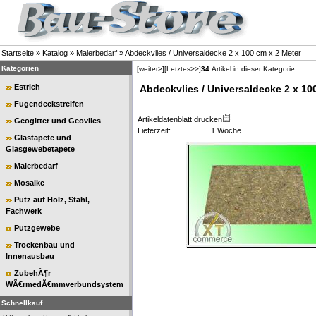
Startseite
»
Katalog
»
Malerbedarf
»
Abdeckvlies / Universaldecke 2 x 100 cm x 2 Meter
Kategorien
[weiter>]
[Letztes>>]
34
Artikel in dieser Kategorie
Estrich
Abdeckvlies / Universaldecke 2 x 10
Fugendeckstreifen
Artikeldatenblatt drucken
Geogitter und Geovlies
Lieferzeit:
1 Woche
Glastapete und
Glasgewebetapete
Malerbedarf
Mosaike
Putz auf Holz, Stahl,
Fachwerk
Putzgewebe
Trockenbau und
Innenausbau
ZubehÃ¶r
WÃ€rmedÃ€mmverbundsystem
Schnellkauf