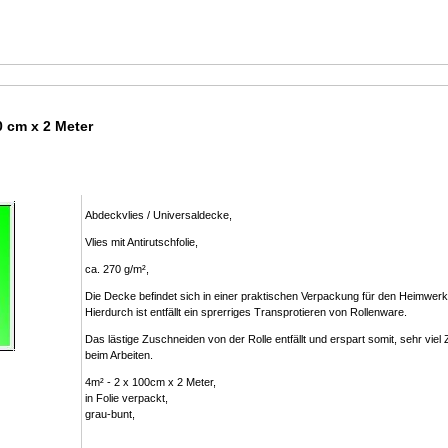
0 cm x 2 Meter
Abdeckvlies / Universaldecke,
Vlies mit Antirutschfolie,
ca. 270 g/m²,
Die Decke befindet sich in einer praktischen Verpackung für den Heimwerk
Hierdurch ist entfällt ein sprerriges Transprotieren von Rollenware.
Das lästige Zuschneiden von der Rolle entfällt und erspart somit, sehr viel Z
beim Arbeiten.
4m² - 2 x 100cm x 2 Meter,
in Folie verpackt,
grau-bunt,