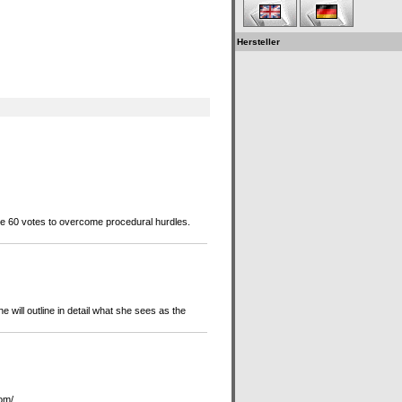
Hersteller
re 60 votes to overcome procedural hurdles.
he will outline in detail what she sees as the
com/