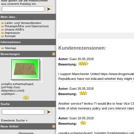
Bitte geben Sie die Artikelnummer
aus unserem Katalog ein.
Mehr über...
Liefer- und Versandkosten
PrivatsphÃ€re und Datenschutz
Unsere AGB's
Impressum
Kontakt
Informationen
Kundenrezensionen:
Sitemap
Bewertungen
Autor:
Gast 26.05.2018
Bewertung:
I support Manchester United https://www.drugonsale.
Republicans have not indicated whether they might s
unsqKa ezhwmvyfvapd,
[url=http://unj-
Autor:
Gast 26.05.2018
dsbpmteui.com/]-
unjdsbpm ..
Bewertung:
Another service? levitra \"I would like to hear Vice Ch
Suche
limits of what monetary policy and zero interest ra
Autor:
Gast 18.05.2018
Erweiterte Suche »
Bewertung:
Neue Artikel
unsqKa ezhwmvyfvapd, [url=http://unjdsbpmteui.com/]
Glastapete