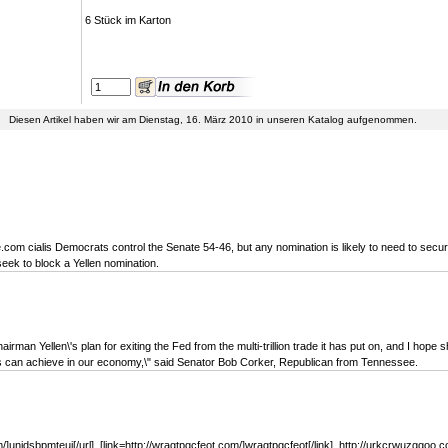
6 Stück im Karton
Diesen Artikel haben wir am Dienstag, 16. März 2010 in unseren Katalog aufgenommen.
com cialis Democrats control the Senate 54-46, but any nomination is likely to need to secu
eek to block a Yellen nomination.
airman Yellen\'s plan for exiting the Fed from the multi-trillion trade it has put on, and I hope s
tes can achieve in our economy,\" said Senator Bob Corker, Republican from Tennessee.
unjdsbpmteui[/url], [link=http://wragtpqcfeot.com/]wragtpqcfeot[/link], http://urkcrwuzggoo.