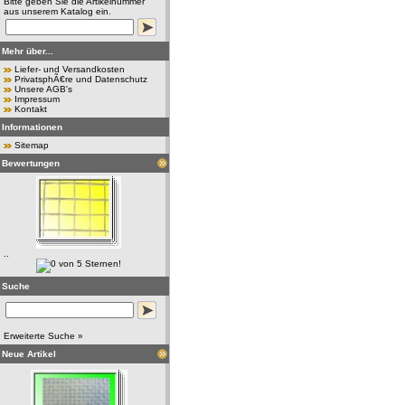
Bitte geben Sie die Artikelnummer
aus unserem Katalog ein.
Mehr über...
Liefer- und Versandkosten
PrivatsphÃ€re und Datenschutz
Unsere AGB's
Impressum
Kontakt
Informationen
Sitemap
Bewertungen
..
Suche
Erweiterte Suche »
Neue Artikel