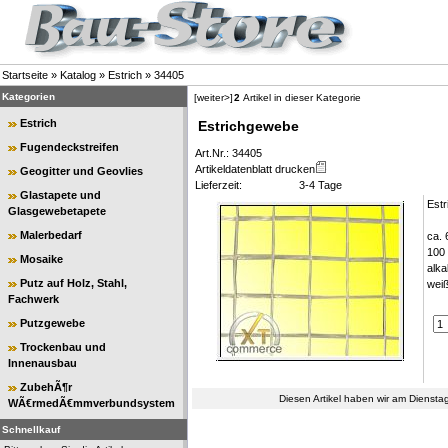
Startseite
»
Katalog
»
Estrich
»
34405
Kategorien
[weiter>]
2
Artikel in dieser Kategorie
Estrich
Estrichgewebe
Fugendeckstreifen
Art.Nr.: 34405
Artikeldatenblatt drucken
Geogitter und Geovlies
Lieferzeit:
3-4 Tage
Glastapete und
Estr
Glasgewebetapete
Malerbedarf
ca.
100
Mosaike
alka
Putz auf Holz, Stahl,
wei
Fachwerk
Putzgewebe
Trockenbau und
Innenausbau
ZubehÃ¶r
Diesen Artikel haben wir am Dienst
WÃ€rmedÃ€mmverbundsystem
Schnellkauf