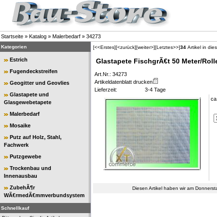
Startseite
»
Katalog
»
Malerbedarf
»
34273
Kategorien
[<<Erstes]
[<zurück]
[weiter>]
[Letztes>>]
34
Artikel in die
Estrich
Glastapete FischgrÃ€t 50 Meter/Roll
Fugendeckstreifen
Art.Nr.: 34273
Artikeldatenblatt drucken
Geogitter und Geovlies
Lieferzeit:
3-4 Tage
Glastapete und
ca
Glasgewebetapete
Malerbedarf
Mosaike
Putz auf Holz, Stahl,
Fachwerk
Putzgewebe
Trockenbau und
Innenausbau
ZubehÃ¶r
Diesen Artikel haben wir am Donners
WÃ€rmedÃ€mmverbundsystem
Schnellkauf