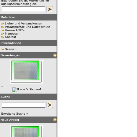
Bitte geben Sie die Artikelnummer
aus unserem Katalog ein.
Mehr über...
Liefer- und Versandkosten
PrivatsphÃ€re und Datenschutz
Unsere AGB's
Impressum
Kontakt
Informationen
Sitemap
Bewertungen
..
Suche
Erweiterte Suche »
Neue Artikel